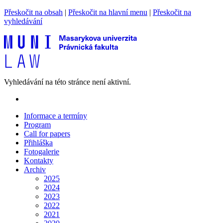
Přeskočit na obsah
|
Přeskočit na hlavní menu
|
Přeskočit na
vyhledávání
Vyhledávání na této stránce není aktivní.
Informace a termíny
Program
Call for papers
Přihláška
Fotogalerie
Kontakty
Archiv
2025
2024
2023
2022
2021