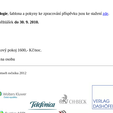
logie
, šablona a pokyny ke zpracování příspěvku jsou ke stažení
zde
.
přihlášek
do 30. 9. 2010.
kový pokoj 1600,- Kč/noc.
č na osobu
rtneři
ročníku 2012