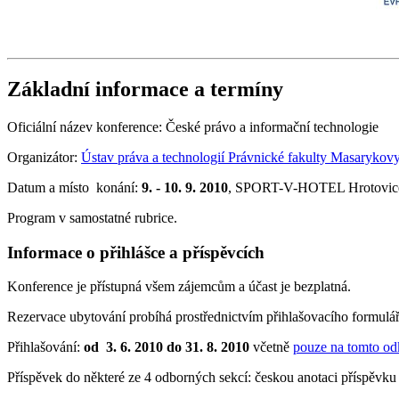
Základní informace a termíny
Oficiální název konference: České právo a informační technologie
Organizátor:
Ústav práva a technologií Právnické fakulty Masarykovy
Datum a místo konání:
9. - 10. 9. 2010
, SPORT-V-HOTEL Hrotovice
Program v samostatné rubrice.
Informace o přihlášce a příspěvcích
Konference je přístupná všem zájemcům a účast je bezplatná.
Rezervace ubytování probíhá prostřednictvím přihlašovacího formuláře
Přihlašování:
od 3. 6. 2010 do 31. 8. 2010
včetně
pouze na tomto od
Příspěvek do některé ze 4 odborných sekcí: českou anotaci příspěvku