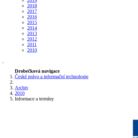
2019
2018
2017
2016
2015
2014
2013
2012
2011
2010
Drobečková navigace
České právo a informační technologie
Archiv
2010
Informace a termíny